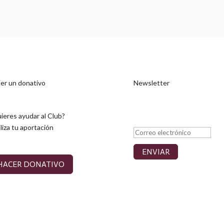
er un donativo
Newsletter
Mensaje de éxito
ieres ayudar al Club?
liza tu aportación
ENVIAR
HACER DONATIVO