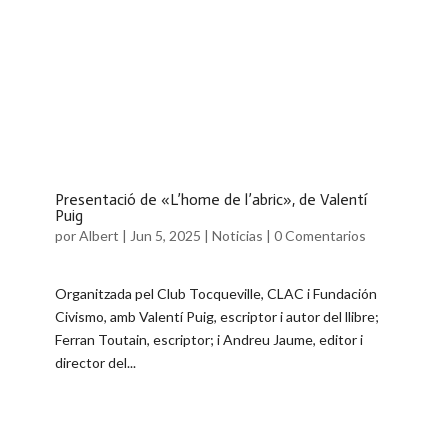
Presentació de «L’home de l’abric», de Valentí
Puig
por
Albert
|
Jun 5, 2025
|
Noticias
|
0 Comentarios
Organitzada pel Club Tocqueville, CLAC i Fundación
Civismo, amb Valentí Puig, escriptor i autor del llibre;
Ferran Toutain, escriptor; i Andreu Jaume, editor i
director del...