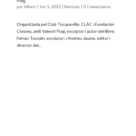
Puig
por
Albert
|
Jun 5, 2025
|
Noticias
|
0 Comentarios
Organitzada pel Club Tocqueville, CLAC i Fundación
Civismo, amb Valentí Puig, escriptor i autor del llibre;
Ferran Toutain, escriptor; i Andreu Jaume, editor i
director del...