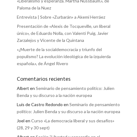
«Liberalismo y esperanza. Martha Nussbaum.», de
Paloma de la Nuez
Entrevista | Sobre «Zurbarán» a Akemi Herráez
Presentación de «Alexis de Tocqueville, un liberal
único», de Eduardo Nolla, con Valentí Puig, Javier
Zarzalejos y Vicente de la Quintana
«¿Muerte de la socialdemocracia y triunfo del
populismo? La evolución ideológica de la izquierda
española.», de Ángel Rivero
Comentarios recientes
Albert
en
Seminario de pensamiento político: Julien
Benda y su discurso a la nación europea
Luis de Castro Redondo
en
Seminario de pensamiento
político: Julien Benda y su discurso a la nación europea
Joel
en
Curso «La democracia liberal y sus desafíos»
(28, 29 y 30 sept)
Albert
en
Sesión “Libertad y concordia en el