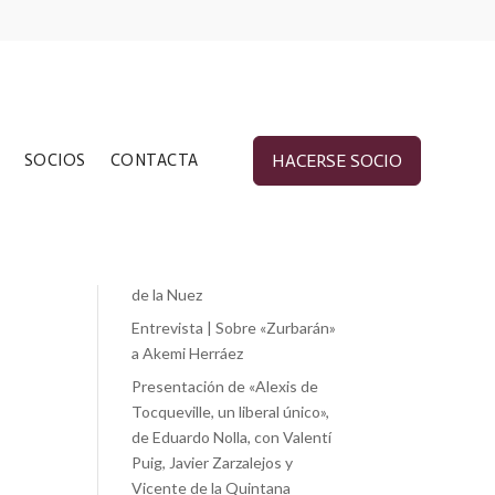
Entradas recientes
SOCIOS
CONTACTA
HACERSE SOCIO
«Cánovas y los problemas de
su tiempo», de Jorge Vilches
«Liberalismo y esperanza.
Martha Nussbaum.», de Paloma
de la Nuez
Entrevista | Sobre «Zurbarán»
a Akemi Herráez
Presentación de «Alexis de
Tocqueville, un liberal único»,
de Eduardo Nolla, con Valentí
Puig, Javier Zarzalejos y
Vicente de la Quintana