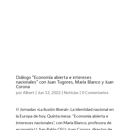
Diálogo “Economía abierta e intereses
nacionales” con Juan Tugores, María Blanco y Juan
Corona
por
Albert
|
Jun 12, 2022
|
Noticias
|
0 Comentarios
II Jornadas «La ilusión liberal»: La identidad nacional en
la Europa de hoy. Quinta mesa: “Economía abierta e
intereses nacionales”, con María Blanco, profesora de
economía U. San Pablo CEU; Juan Corona, director de