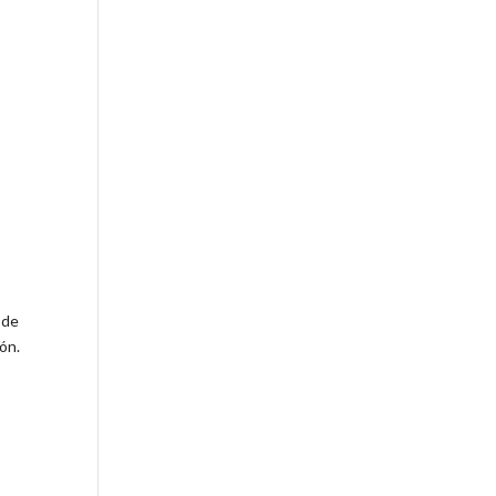
 de
ón.