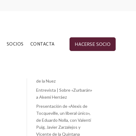
Entradas recientes
SOCIOS
CONTACTA
HACERSE SOCIO
«Cánovas y los problemas de
su tiempo», de Jorge Vilches
«Liberalismo y esperanza.
Martha Nussbaum.», de Paloma
de la Nuez
Entrevista | Sobre «Zurbarán»
a Akemi Herráez
Presentación de «Alexis de
Tocqueville, un liberal único»,
de Eduardo Nolla, con Valentí
Puig, Javier Zarzalejos y
Vicente de la Quintana