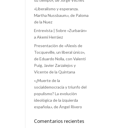
su tiempo», de Jorge Vilches
«Liberalismo y esperanza.
Martha Nussbaum.», de Paloma
de la Nuez
Entrevista | Sobre «Zurbarán»
a Akemi Herráez
Presentación de «Alexis de
Tocqueville, un liberal único»,
de Eduardo Nolla, con Valentí
Puig, Javier Zarzalejos y
Vicente de la Quintana
«¿Muerte de la
socialdemocracia y triunfo del
populismo? La evolución
ideológica de la izquierda
española.», de Ángel Rivero
Comentarios recientes