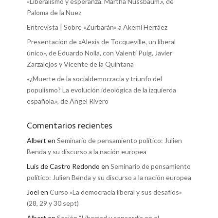
«Liberalismo y esperanza. Martha Nussbaum.», de
Paloma de la Nuez
Entrevista | Sobre «Zurbarán» a Akemi Herráez
Presentación de «Alexis de Tocqueville, un liberal
único», de Eduardo Nolla, con Valentí Puig, Javier
Zarzalejos y Vicente de la Quintana
«¿Muerte de la socialdemocracia y triunfo del
populismo? La evolución ideológica de la izquierda
española.», de Ángel Rivero
Comentarios recientes
Albert
en
Seminario de pensamiento político: Julien
Benda y su discurso a la nación europea
Luis de Castro Redondo
en
Seminario de pensamiento
político: Julien Benda y su discurso a la nación europea
Joel
en
Curso «La democracia liberal y sus desafíos»
(28, 29 y 30 sept)
Albert
en
Sesión “Libertad y concordia en el