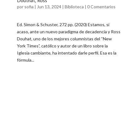
Douthat, Ross
por
sofia
|
Jun 13, 2024
|
Biblioteca
|
0 Comentarios
Ed. Simon & Schuster, 272 pp. (2020) Estamos, si
acaso, ante un nuevo paradigma de decadencia y Ross
Douhat, uno de los mejores columnistas del “New
York Times”, católico y autor de un libro sobre la
Iglesia cambiante, ha intentado darle perfil. Esa es la
fórmula...