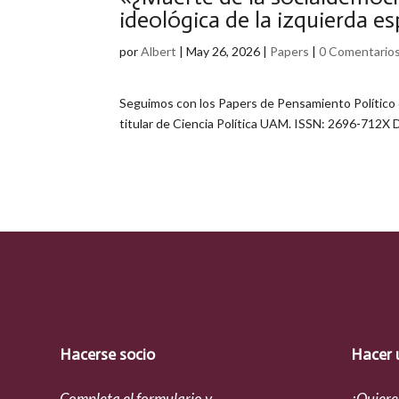
ideológica de la izquierda e
por
Albert
|
May 26, 2026
|
Papers
|
0 Comentario
Seguimos con los Papers de Pensamiento Político d
titular de Ciencia Política UAM. ISSN: 2696-712X D
Hacerse socio
Hacer 
Completa el formulario y
¿Quiere