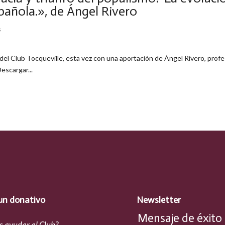
spañola.», de Ángel Rivero
s
el Club Tocqueville, esta vez con una aportación de Ángel Rivero, prof
escargar...
un donativo
Newsletter
Mensaje de éxito
s ayudar al Club?