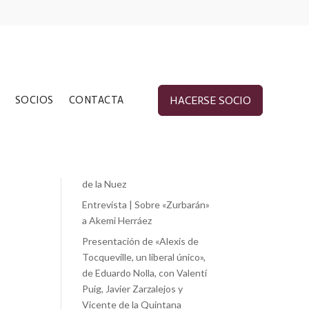
Entradas recientes
SOCIOS
CONTACTA
HACERSE SOCIO
«Cánovas y los problemas de
su tiempo», de Jorge Vilches
«Liberalismo y esperanza.
Martha Nussbaum.», de Paloma
de la Nuez
Entrevista | Sobre «Zurbarán»
a Akemi Herráez
Presentación de «Alexis de
Tocqueville, un liberal único»,
de Eduardo Nolla, con Valentí
Puig, Javier Zarzalejos y
Vicente de la Quintana