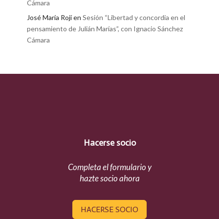
Cámara
José María Rojí
en
Sesión “Libertad y concordia en el
pensamiento de Julián Marías”, con Ignacio Sánchez
Cámara
Hacerse socio
Completa el formulario y
hazte socio ahora
HACERSE SOCIO