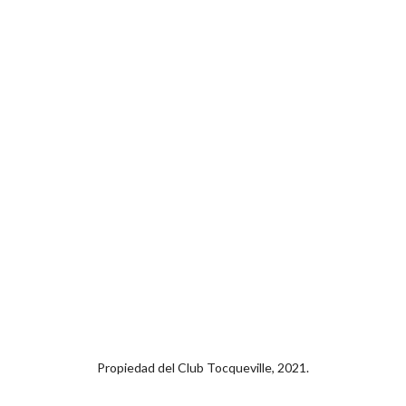
Aviso Legal
|
Política de Privacidad
|
Política de Cookies
Propiedad del Club Tocqueville, 2021.