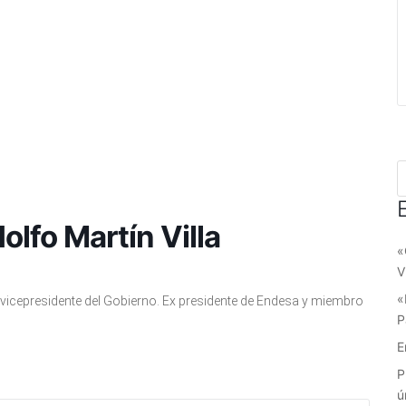
lfo Martín Villa
«
V
«
x vicepresidente del Gobierno. Ex presidente de Endesa y miembro
P
E
P
ú