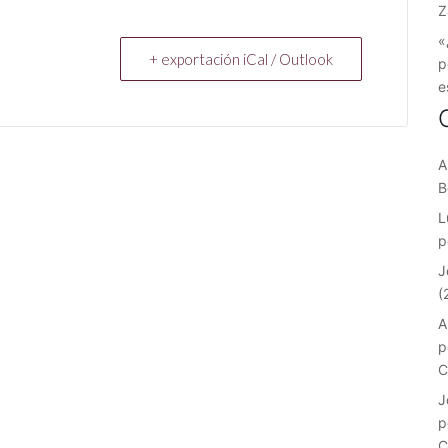
Z
«
+ exportación iCal / Outlook
p
e
A
B
L
p
J
(
A
p
C
J
p
C