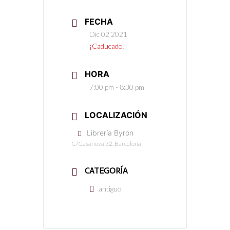
FECHA
Dic 02 2021
¡Caducado!
HORA
7:00 pm - 8:30 pm
LOCALIZACIÓN
Librería Byron
C/Casanova 32, Barcelona
CATEGORÍA
antiguo