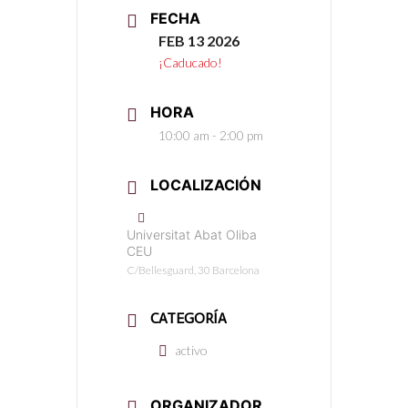
FECHA
FEB 13 2026
¡Caducado!
HORA
10:00 am - 2:00 pm
LOCALIZACIÓN
Universitat Abat Oliba
CEU
C/Bellesguard, 30 Barcelona
CATEGORÍA
activo
ORGANIZADOR