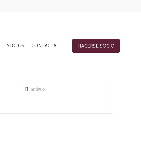
FECHA
MAR 22 2019
¡Caducado!
SOCIOS
CONTACTA
HACERSE SOCIO
HORA
7:00 pm - 8:00 pm
CATEGORÍA
antiguo