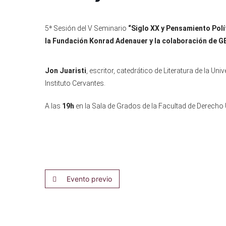
5ª Sesión del V Seminario
“Siglo XX y Pensamiento Polít
la Fundación Konrad Adenauer y la colaboración de 
Jon Juaristi
, escritor, catedrático de Literatura de la Uni
Instituto Cervantes.
A las
19h
en la Sala de Grados de la Facultad de Derecho 
Evento previo