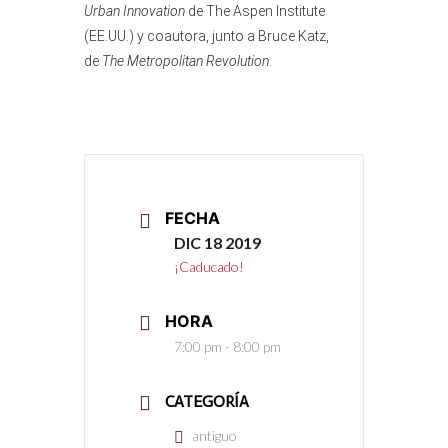
Urban Innovation
de The Aspen Institute
(EE.UU.) y coautora, junto a Bruce Katz,
de
The Metropolitan Revolution
.
FECHA
DIC 18 2019
¡Caducado!
HORA
7:00 pm - 8:00 pm
CATEGORÍA
antiguo