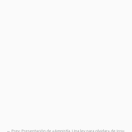
←
Prev: Presentación de «Amnistía. Una ley para olvidar» de Josu