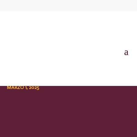
SEMINARIO DE PENSAMIENTO POLÍTICO
Seminario «Eduardo García de
Enterría y la lucha por el Estado de
Derecho en España» con José
Esteve
MARZO 1, 2025