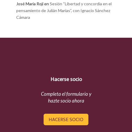
José María Rojí
en
Sesión “Libertad y concordia en el
pensamiento de Julián Marías”, con Ignacio Sánchez
Cámara
Hacerse socio
Completa el formulario y
hazte socio ahora
HACERSE SOCIO