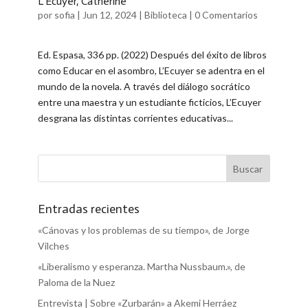
L’Ecuyer, Catherine
por
sofia
|
Jun 12, 2024
|
Biblioteca
|
0 Comentarios
Ed. Espasa, 336 pp. (2022) Después del éxito de libros
como Educar en el asombro, L’Ecuyer se adentra en el
mundo de la novela. A través del diálogo socrático
entre una maestra y un estudiante ficticios, L’Ecuyer
desgrana las distintas corrientes educativas...
Entradas recientes
«Cánovas y los problemas de su tiempo», de Jorge
Vilches
«Liberalismo y esperanza. Martha Nussbaum.», de
Paloma de la Nuez
Entrevista | Sobre «Zurbarán» a Akemi Herráez