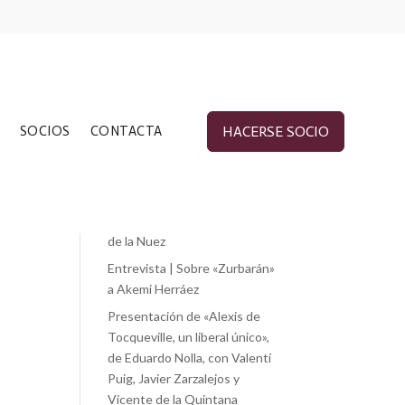
Entradas recientes
SOCIOS
CONTACTA
HACERSE SOCIO
«Cánovas y los problemas de
su tiempo», de Jorge Vilches
«Liberalismo y esperanza.
Martha Nussbaum.», de Paloma
de la Nuez
Entrevista | Sobre «Zurbarán»
a Akemi Herráez
Presentación de «Alexis de
Tocqueville, un liberal único»,
de Eduardo Nolla, con Valentí
Puig, Javier Zarzalejos y
Vicente de la Quintana