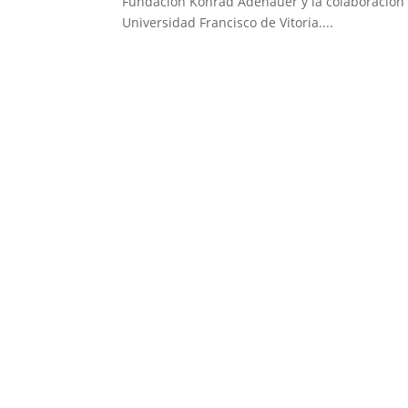
Fundación Konrad Adenauer y la colaboración d
Universidad Francisco de Vitoria....