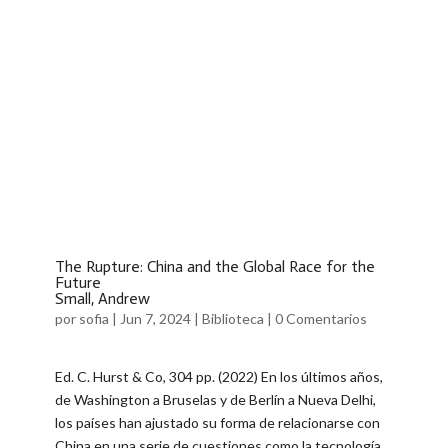
The Rupture: China and the Global Race for the
Future
Small, Andrew
por
sofia
|
Jun 7, 2024
|
Biblioteca
|
0 Comentarios
Ed. C. Hurst & Co, 304 pp. (2022) En los últimos años,
de Washington a Bruselas y de Berlín a Nueva Delhi,
los países han ajustado su forma de relacionarse con
China en una serie de cuestiones como la tecnología,