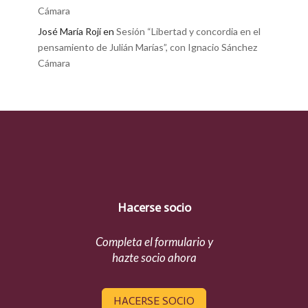
Cámara
José María Rojí
en
Sesión “Libertad y concordia en el
pensamiento de Julián Marías”, con Ignacio Sánchez
Cámara
Hacerse socio
Completa el formulario y
hazte socio ahora
HACERSE SOCIO