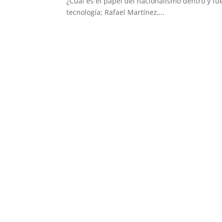
¿Cuál es el papel del nacionalismo dentro y fu
tecnología; Rafael Martínez,...