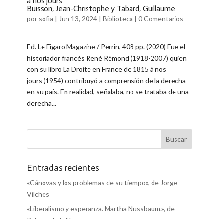
à nos jours
Buisson, Jean-Christophe y Tabard, Guillaume
por
sofia
|
Jun 13, 2024
|
Biblioteca
|
0 Comentarios
Ed. Le Figaro Magazine / Perrin, 408 pp. (2020) Fue el
historiador francés René Rémond (1918-2007) quien
con su libro La Droite en France de 1815 à nos
jours (1954) contribuyó a comprensión de la derecha
en su país. En realidad, señalaba, no se trataba de una
derecha...
Entradas recientes
«Cánovas y los problemas de su tiempo», de Jorge
Vilches
«Liberalismo y esperanza. Martha Nussbaum.», de