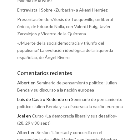
Paloma de la Nuez
Entrevista | Sobre «Zurbarán» a Akemi Herráez
Presentación de «Alexis de Tocqueville, un liberal
único», de Eduardo Nolla, con Valentí Puig, Javier
Zarzalejos y Vicente de la Quintana
«¿Muerte de la socialdemocracia y triunfo del
populismo? La evolución ideológica de la izquierda
española.», de Ángel Rivero
Comentarios recientes
Albert
en
Seminario de pensamiento político: Julien
Benda y su discurso a la nación europea
Luis de Castro Redondo
en
Seminario de pensamiento
político: Julien Benda y su discurso a la nación europea
Joel
en
Curso «La democracia liberal y sus desafíos»
(28, 29 y 30 sept)
Albert
en
Sesión “Libertad y concordia en el
pensamiento de Julián Marías”, con Ignacio Sánchez