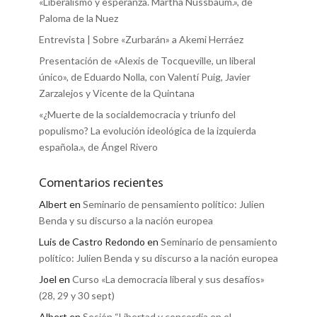
«Liberalismo y esperanza. Martha Nussbaum.», de
Paloma de la Nuez
Entrevista | Sobre «Zurbarán» a Akemi Herráez
Presentación de «Alexis de Tocqueville, un liberal
único», de Eduardo Nolla, con Valentí Puig, Javier
Zarzalejos y Vicente de la Quintana
«¿Muerte de la socialdemocracia y triunfo del
populismo? La evolución ideológica de la izquierda
española.», de Ángel Rivero
Comentarios recientes
Albert
en
Seminario de pensamiento político: Julien
Benda y su discurso a la nación europea
Luis de Castro Redondo
en
Seminario de pensamiento
político: Julien Benda y su discurso a la nación europea
Joel
en
Curso «La democracia liberal y sus desafíos»
(28, 29 y 30 sept)
Albert
en
Sesión “Libertad y concordia en el