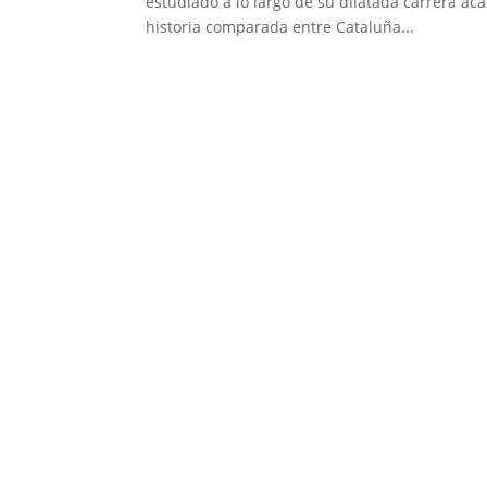
estudiado a lo largo de su dilatada carrera ac
historia comparada entre Cataluña...