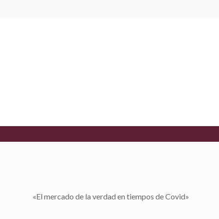
MIRADAS ANTE LA CRISIS COVID-19
Elena Herrero-Beaumont | MIR
CRISIS DEL COVID-19
MAYO 1, 2020
«El mercado de la verdad en tiempos de Covid»