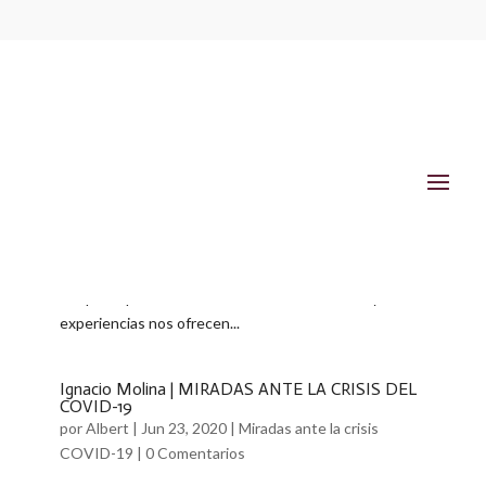
Entrevista a Sir John H. Elliott; por Josep Maria
Castellà
por
Albert
|
Jul 3, 2020
|
Miradas ante la crisis COVID-
19
|
0 Comentarios
Entrevista de Josep Maria Castellà, presidente del
Club Tocqueville a Sir John Elliott, Regius Professor
Emeritus Universidad de Oxford. Clausuramos
«MIRADAS ANTE LA CRISIS DEL COVID-19», vídeos
en que expertos de diferentes áreas de saber y
experiencias nos ofrecen...
Ignacio Molina | MIRADAS ANTE LA CRISIS DEL
COVID-19
por
Albert
|
Jun 23, 2020
|
Miradas ante la crisis
COVID-19
|
0 Comentarios