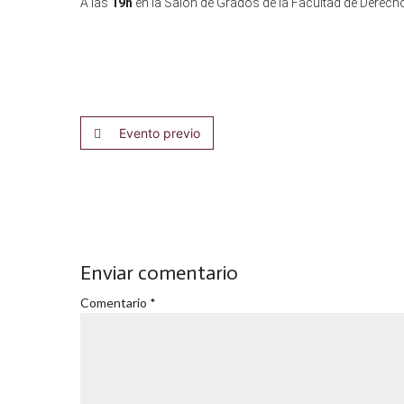
A las
19h
en la Salón de Grados de la Facultad de Derecho
Evento previo
Enviar comentario
Comentario
*