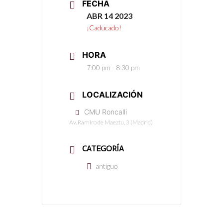
FECHA
ABR 14 2023
¡Caducado!
HORA
7:00 pm - 8:30 pm
LOCALIZACIÓN
CMU Roncalli
Av. Ramiro de Maeztu, 3 (Madrid)
CATEGORÍA
antiguo