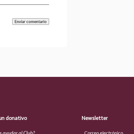
Enviar comentario
un donativo
Newsletter
s ayudar al Club?