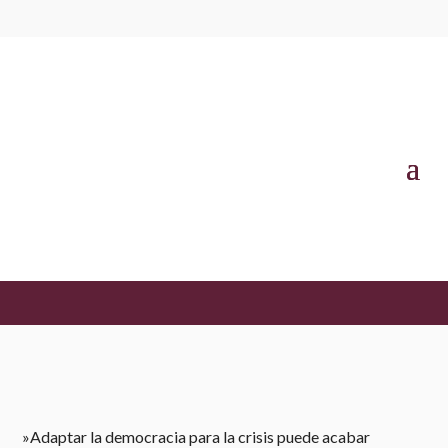
MIRADAS ANTE LA CRISIS COVID-19
Rafa Rubio | MIRADAS ANTE LA
CRISIS DEL COVID-19
MAYO 26, 2020
​»Adaptar la democracia para la crisis puede acabar