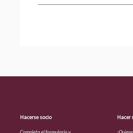
Hacerse socio
Hacer 
Completa el formulario y
¿Quiere