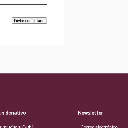
Enviar comentario
un donativo
Newsletter
s ayudar al Club?