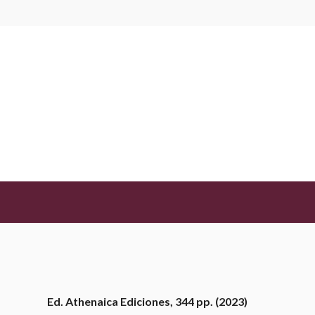
BIBLIOTECA
Aly Herscovitz. Cenizas en la vi
Josep Pla
Pericay, Xavier
JUNIO 6, 2024
Ed. Athenaica Ediciones, 344 pp. (2023)