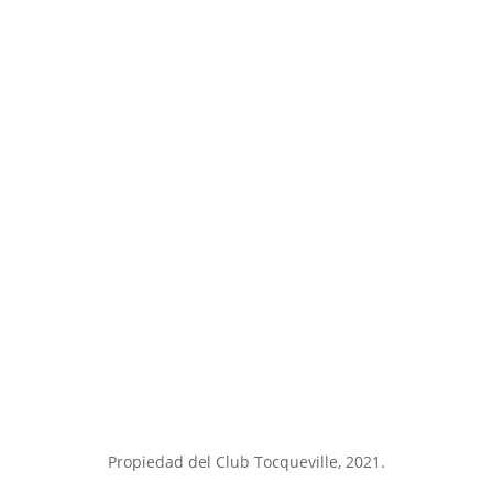
Aviso Legal
|
Política de Privacidad
|
Política de
Cookies
Propiedad del Club Tocqueville, 2021.