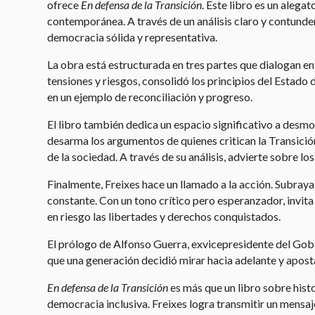
ofrece
En defensa de la Transición
. Este libro es un alega
contemporánea. A través de un análisis claro y contunde
democracia sólida y representativa.
La obra está estructurada en tres partes que dialogan ent
tensiones y riesgos, consolidó los principios del Estado 
en un ejemplo de reconciliación y progreso.
El libro también dedica un espacio significativo a desmo
desarma los argumentos de quienes critican la Transició
de la sociedad. A través de su análisis, advierte sobre l
Finalmente, Freixes hace un llamado a la acción. Subray
constante. Con un tono crítico pero esperanzador, invit
en riesgo las libertades y derechos conquistados.
El prólogo de Alfonso Guerra, exvicepresidente del Gobie
que una generación decidió mirar hacia adelante y apostar
En defensa de la Transición
es más que un libro sobre histo
democracia inclusiva. Freixes logra transmitir un mensaje