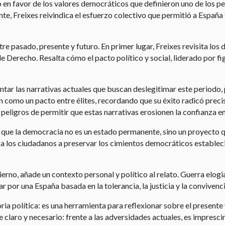
to en favor de los valores democráticos que definieron uno de los p
nte, Freixes reivindica el esfuerzo colectivo que permitió a Españ
re pasado, presente y futuro. En primer lugar, Freixes revisita los 
de Derecho. Resalta cómo el pacto político y social, liderado por fi
ntar las narrativas actuales que buscan deslegitimar este periodo, 
n como un pacto entre élites, recordando que su éxito radicó pre
os peligros de permitir que estas narrativas erosionen la confianza 
a que la democracia no es un estado permanente, sino un proyecto 
a a los ciudadanos a preservar los cimientos democráticos estable
rno, añade un contexto personal y político al relato. Guerra elogi
 por una España basada en la tolerancia, la justicia y la convivenci
ria política: es una herramienta para reflexionar sobre el present
 claro y necesario: frente a las adversidades actuales, es impresci