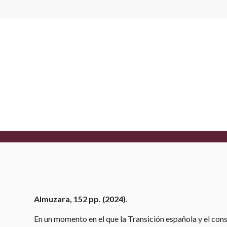
BIBLIOTECA
En defensa de la Transición
Freixes, Teresa
ABRIL 6, 2025
Almuzara, 152 pp. (2024)
.
En un momento en el que la Transición española y el con