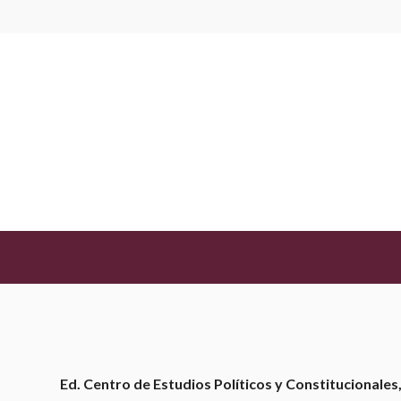
BIBLIOTECA
Entre el deseo y la razón. Los 
en la encrucijada
Simón Yarza, Fernando
JUNIO 15, 2024
Ed. Centro de Estudios Políticos y Constitucionales,