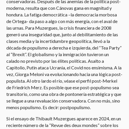
conservadoras. Después de las anemias de la política post-
moderna, resulta que con Cánovas gana en magnitud y
hondura. La fatiga democrática –la democracia morbosa
de Ortega- da paso a algo con más energía, con el aval de
las urnas. Para Muzergues, la crisis financiera de 2008
generó una inseguridad que, junto al debilitamiento de las
clases media y la incertidumbre geopolítica, llevó a la
década de populismo a derecha e izquierda, del “Tea Party”
al “Brexit”. El globalismo y la inmigración tuvieron un
calado no previsto por las élites políticas. Asalto a
Capitolio, Putin ataca Ucrania, el Covid nos ensimisma. A la
vez, Giorga Meloni va evolucionando hacia una lógica post-
populista. Al otro lardo el río, véase el perfil post-Merkel
de Friedrich Merz. Es posible que ese post-populismo sea
transitorio, como una obra de pontonería estratégica y que
se llegue a una revaluación conservadora. Con no más, sino
menos populismo. Es decir: postpopulismo.
Si el ensayo de Thibault Muzergues aparece en 2024, en un
reciente número de la “Revue des deux mondes” sobre los