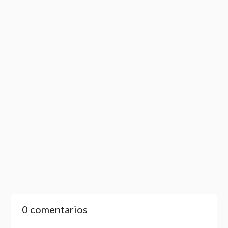
La derrota del vencedor
ALONSO, ROGELIO
0 comentarios