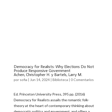
Democracy for Realists: Why Elections Do Not
Produce Responsive Government
Achen, Christopher H. y Bartels, Larry M.
por
sofia
|
Jun 14, 2024
|
Biblioteca
|
0 Comentarios
Ed. Princeton University Press, 395 pp. (2016)
Democracy for Realists assails the romantic folk-
theory at the heart of contemporary thinking about
democratic politics and government, and offers a